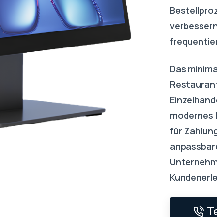
Bestellpro
verbessern 
frequentie
Das minimal
Restaurant
Einzelhande
modernes P
für Zahlun
anpassbare
Unternehme
Kundenerle
T