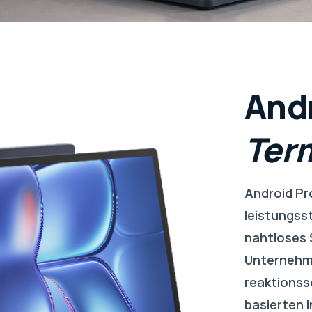
And
Ter
Android Pr
leistungss
nahtloses 
Unternehme
reaktionss
basierten 