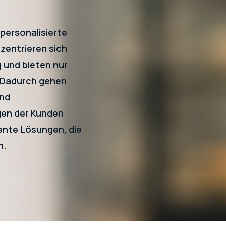
personalisierte
zentrieren sich
 und bieten nur
. Dadurch gehen
und
gen der Kunden
ente Lösungen, die
n.