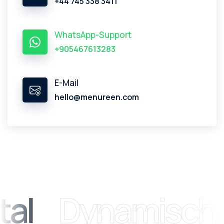
+44 745 338 3411
WhatsApp-Support
+905467613283
E-Mail
hello@menureen.com
al
Dynamisch