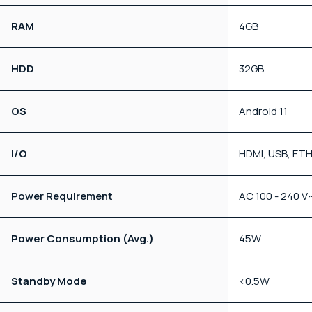
RAM
4GB
HDD
32GB
OS
Android 11
I/O
HDMI, USB, ETH
Power Requirement
AC 100 - 240 V
Power Consumption (Avg.)
45W
Standby Mode
<0.5W