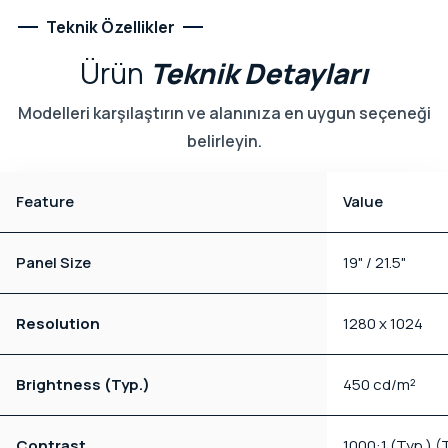
Teknik Özellikler
Ürün
Teknik
Detayları
Modelleri karşılaştırın ve alanınıza en uygun seçeneği
belirleyin.
Feature
Value
Panel Size
19" / 21.5"
Resolution
1280 x 1024
Brightness (Typ.)
450 cd/m²
Contrast
1000:1 (Typ.) 