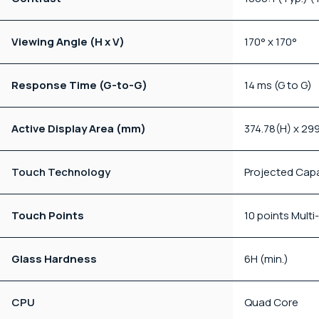
Viewing Angle (H x V)
170° x 170°
Response Time (G-to-G)
14 ms (G to G)
Active Display Area (mm)
374.78(H) x 29
Touch Technology
Projected Capa
Touch Points
10 points Mult
Glass Hardness
6H (min.)
CPU
Quad Core