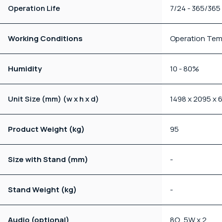
Operation Life
7/24 - 365/365
Working Conditions
Operation Tem
Humidity
10 - 80%
Unit Size (mm) (w x h x d)
1498 x 2095 x 
Product Weight (kg)
95
Size with Stand (mm)
-
Stand Weight (kg)
-
Audio (optional)
8Ω, 5W x 2