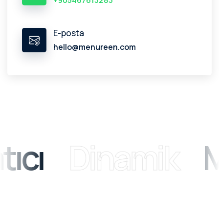
+905467613283
E-posta
hello@menureen.com
ıcı
Dinamik
M